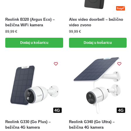
Reolink B320 (Argus Eco) –
Alex video doorbell – bežično
bežična WiFi kamera
video zvono
89,99
€
99,99
€
Dodaj u košaricu
Dodaj u košaricu
4G
4G
4G
4G
Reolink G330 (Go Plus) –
Reolink G340 (Go Ultra) –
bežična 4G kamera
bežična 4G kamera