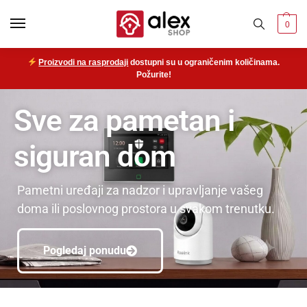
0
Proizvodi na rasprodaji
dostupni su u ograničenim količinama.
Požurite!
Sve za pametan i
siguran dom
Pametni uređaji za nadzor i upravljanje vašeg
doma ili poslovnog prostora u svakom trenutku.
Pogledaj ponudu