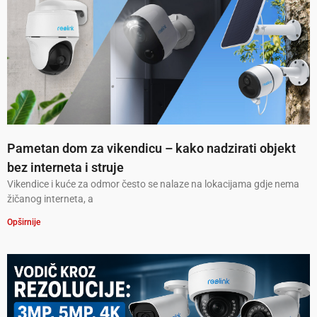
Pametan dom za vikendicu – kako nadzirati objekt
bez interneta i struje
Vikendice i kuće za odmor često se nalaze na lokacijama gdje nema
žičanog interneta, a
Opširnije