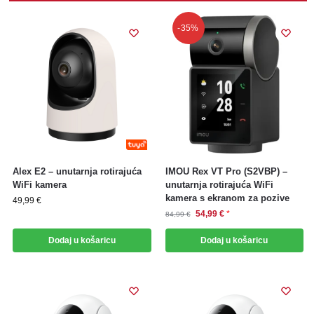
-35%
Alex E2 – unutarnja rotirajuća
IMOU Rex VT Pro (S2VBP) –
WiFi kamera
unutarnja rotirajuća WiFi
kamera s ekranom za pozive
49,99
€
54,99
€
*
84,99
€
Dodaj u košaricu
Dodaj u košaricu