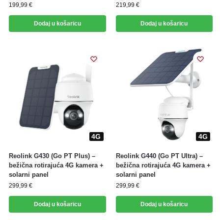
199,99
€
219,99
€
Dodaj u košaricu
Dodaj u košaricu
4G
4G
4G
4G
Reolink G430 (Go PT Plus) –
Reolink G440 (Go PT Ultra) –
bežična rotirajuća 4G kamera +
bežična rotirajuća 4G kamera +
solarni panel
solarni panel
299,99
€
299,99
€
Dodaj u košaricu
Dodaj u košaricu