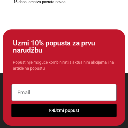
15 dana jamstva povrata novca
Uzmi 10% popusta za prvu
narudžbu
Popust nije moguće kombinirati s aktualnim akcijama i na
artikle na popustu
Uzmi popust