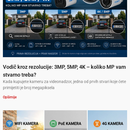
Vodič kroz rezolucije: 3MP, 5MP, 4K – koliko MP vam
stvarno treba?
Kada kupujete kameru za videonadzor, jedna od prvih stvari koje ćete
primijetiti je broj megapiksela
Opširnije