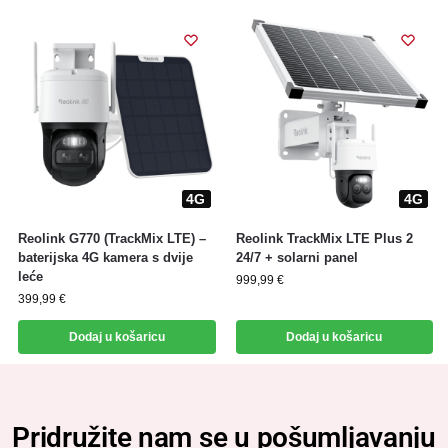
4G
4G
4G
4G
Reolink G770 (TrackMix LTE) –
Reolink TrackMix LTE Plus 2
baterijska 4G kamera s dvije
24/7 + solarni panel
leće
999,99
€
399,99
€
Dodaj u košaricu
Dodaj u košaricu
Pridružite nam se u pošumljavanju