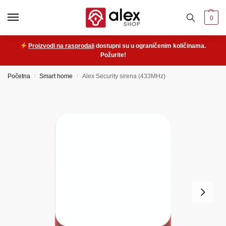
0
Proizvodi na rasprodaji
dostupni su u ograničenim količinama.
Požurite!
Početna
Smart home
Alex Security sirena (433MHz)
/
/