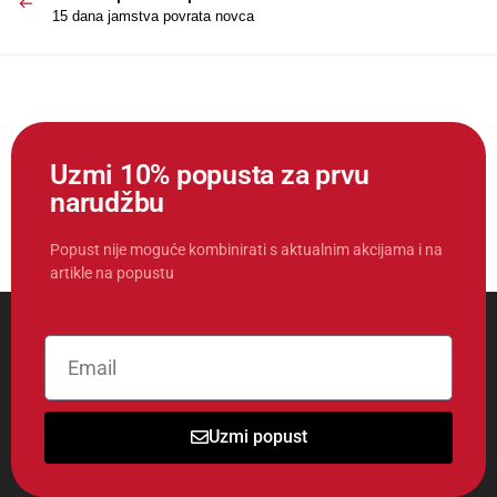
15 dana jamstva povrata novca
Uzmi 10% popusta za prvu
narudžbu
Popust nije moguće kombinirati s aktualnim akcijama i na
artikle na popustu
Uzmi popust