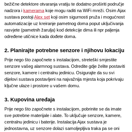
bežične detektore otvaranja vratiju te dodatno proširiti područje
nadzora i
kamerama
koje mogu raditi na WiFi mreži. Osim Ajax
sustava postoji
Alex set
koji osim sigurnosti pruža i mogućnost
automatizacije uz kreiranje pametnog doma poput uključivanja
rasvjete (pametnih žarulja) kod detekcije dima ili npr paljenja
određene utičnice kada dođete doma.
2. Planirajte potrebne senzore i njihovu lokaciju
Prije nego što započnete s instalacijom, streteški smjestite
senzore vašeg alarmnog sustava. Odredite gdje želite postaviti
senzore, kamere i centralnu jedinicu. Osigurajte da su svi
dijelovi sustava postavljeni na najvažnija mjesta koja pokrivaju
ključne ulaze i prostore u vašem domu.
3. Kupovina uređaja
Prije nego što započnete s instalacijom, pobrinite se da imate
sve potrebne materijale i alate. To uključuje senzore, kamere,
centralnu jedinicu i baterije. Instalacija Ajax sustava je
jednostavna, uz senzore dolazi samoljepljiva traka pa se oni