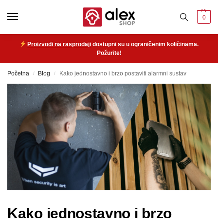
0
Proizvodi na rasprodaji
dostupni su u ograničenim količinama.
Požurite!
Početna
Blog
Kako jednostavno i brzo postaviti alarmni sustav
/
/
Kako jednostavno i brzo