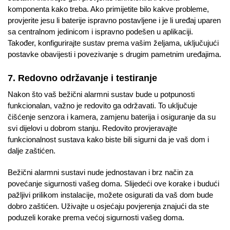
komponenta kako treba. Ako primijetite bilo kakve probleme,
provjerite jesu li baterije ispravno postavljene i je li uređaj uparen
sa centralnom jedinicom i ispravno podešen u aplikaciji.
Također, konfigurirajte sustav prema vašim željama, uključujući
postavke obavijesti i povezivanje s drugim pametnim uređajima.
7. Redovno održavanje i testiranje
Nakon što vaš bežični alarmni sustav bude u potpunosti
funkcionalan, važno je redovito ga održavati. To uključuje
čišćenje senzora i kamera, zamjenu baterija i osiguranje da su
svi dijelovi u dobrom stanju. Redovito provjeravajte
funkcionalnost sustava kako biste bili sigurni da je vaš dom i
dalje zaštićen.
Bežični alarmni sustavi nude jednostavan i brz način za
povećanje sigurnosti vašeg doma. Slijedeći ove korake i budući
pažljivi prilikom instalacije, možete osigurati da vaš dom bude
dobro zaštićen. Uživajte u osjećaju povjerenja znajući da ste
poduzeli korake prema većoj sigurnosti vašeg doma.