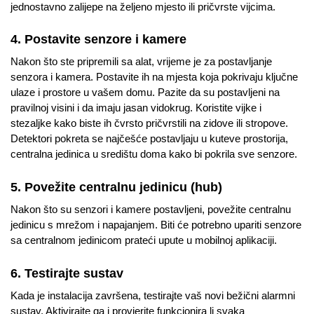
jednostavno zalijepe na željeno mjesto ili pričvrste vijcima.
4. Postavite senzore i kamere
Nakon što ste pripremili sa alat, vrijeme je za postavljanje
senzora i kamera. Postavite ih na mjesta koja pokrivaju ključne
ulaze i prostore u vašem domu. Pazite da su postavljeni na
pravilnoj visini i da imaju jasan vidokrug. Koristite vijke i
stezaljke kako biste ih čvrsto pričvrstili na zidove ili stropove.
Detektori pokreta se najčešće postavljaju u kuteve prostorija,
centralna jedinica u središtu doma kako bi pokrila sve senzore.
5. Povežite centralnu jedinicu (hub)
Nakon što su senzori i kamere postavljeni, povežite centralnu
jedinicu s mrežom i napajanjem. Biti će potrebno upariti senzore
sa centralnom jedinicom prateći upute u mobilnoj aplikaciji.
6. Testirajte sustav
Kada je instalacija završena, testirajte vaš novi bežični alarmni
sustav. Aktivirajte ga i provjerite funkcionira li svaka