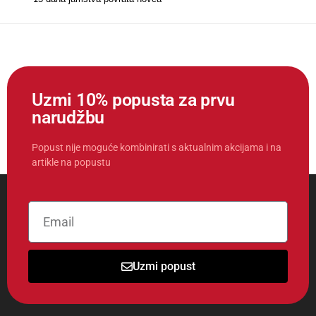
Uzmi 10% popusta za prvu
narudžbu
Popust nije moguće kombinirati s aktualnim akcijama i na
artikle na popustu
Uzmi popust