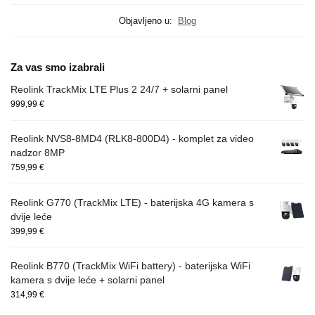
Objavljeno u:
Blog
Za vas smo izabrali
Reolink TrackMix LTE Plus 2 24/7 + solarni panel
999,99
€
Reolink NVS8-8MD4 (RLK8-800D4) - komplet za video
nadzor 8MP
759,99
€
Reolink G770 (TrackMix LTE) - baterijska 4G kamera s
dvije leće
399,99
€
Reolink B770 (TrackMix WiFi battery) - baterijska WiFi
kamera s dvije leće + solarni panel
314,99
€