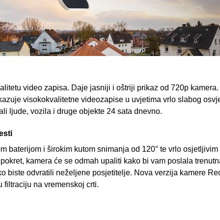
alitetu video zapisa. Daje jasniji i oštriji prikaz od 720p kam
zuje visokokvalitetne videozapise u uvjetima vrlo slabog osvje
li ljude, vozila i druge objekte 24 sata dnevno.
esti
baterijom i širokim kutom snimanja od 120° te vrlo osjetljivim
pokret, kamera će se odmah upaliti kako bi vam poslala trenut
o biste odvratili neželjene posjetitelje. Nova verzija kamere 
 filtraciju na vremenskoj crti.