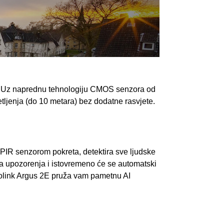
era. Uz naprednu tehnologiju CMOS senzora od
tljenja (do 10 metara) bez dodatne rasvjete.
 PIR senzorom pokreta, detektira sve ljudske
na upozorenja i istovremeno će se automatski
Reolink Argus 2E pruža vam pametnu AI