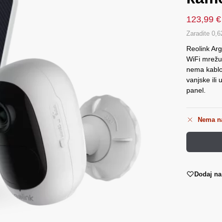
123,99
€
Zaradite 0,6
Reolink Arg
WiFi mrežu
nema kablo
vanjske ili
panel.
Nema na
Dodaj na 