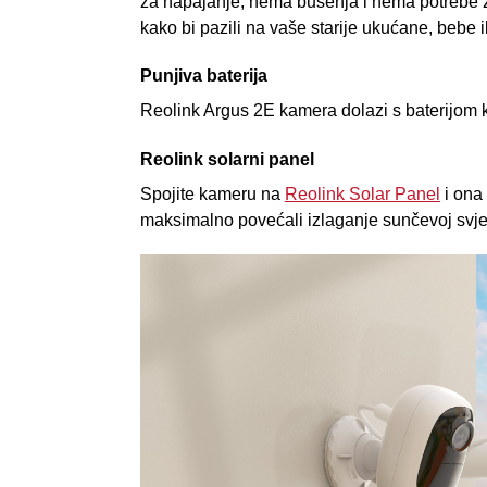
za napajanje, nema bušenja i nema potrebe za u
kako bi pazili na vaše starije ukućane, bebe il
Punjiva baterija
Reolink Argus 2E kamera dolazi s baterijom 
Reolink solarni panel
Spojite kameru na
Reolink Solar Panel
i ona
maksimalno povećali izlaganje sunčevoj svjet