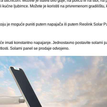
tičnicom. Možete je staviti bilo gdje, na policu ili na stol, na p
i kućne ljubimce. Možete je koristiti na privremenom gradilištu, ku
koju je moguće puniti putem napajača ili putem Reolink Solar P
 će imati konstantno napajanje. Jednostavno postavite solarni 
losti. Solarni panel se prodaje odvojeno.