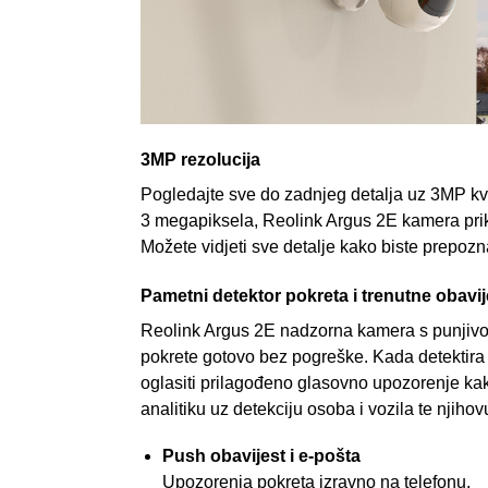
3MP rezolucija
Pogledajte sve do zadnjeg detalja uz 3MP
kv
3 megapiksela, Reolink Argus 2E kamera prika
Možete vidjeti sve detalje kako biste prepozna
Pametni detektor pokreta i trenutne obavij
Reolink Argus 2E nadzorna kamera s punjivom 
pokrete gotovo bez pogreške. Kada detektira 
oglasiti prilagođeno glasovno upozorenje kak
analitiku uz detekciju osoba i vozila te njihovu
Push obavijest i e-pošta
Upozorenja pokreta izravno na telefonu.