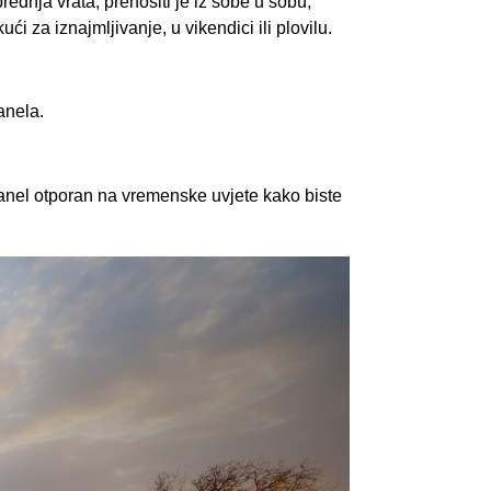
rednja vrata, prenositi je iz sobe u sobu,
ći za iznajmljivanje, u vikendici ili plovilu.
anela.
panel otporan na vremenske uvjete kako biste