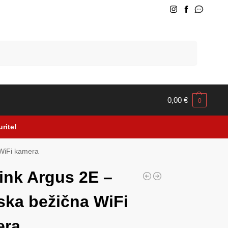
Pretraži
0,00
€
0
rite!
 WiFi kamera
ink Argus 2E –
ska bežična WiFi
era