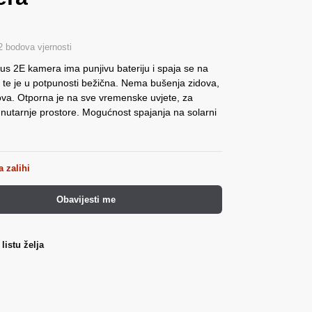
2 bodova vjernosti
us 2E kamera ima punjivu bateriju i spaja se na
 te je u potpunosti bežična. Nema bušenja zidova,
va. Otporna je na sve vremenske uvjete, za
 unutarnje prostore. Mogućnost spajanja na solarni
 zalihi
Obavijesti me
listu želja