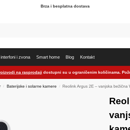
Brza i besplatna dostava
interfoni i zvona
Smart home
Blog
Kontakt
roizvodi na rasprodaji
dostupni su u ograničenim količinama. Požu
r
Baterijske i solarne kamere
Reolink Argus 2E – vanjska bežična
/
/
Reol
vanj
kam