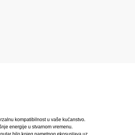
rzalnu kompatibilnost u vaše kućanstvo.
ošnje energije u stvarnom vremenu.
unutar bilo kojeg pametnog ekosustava uz