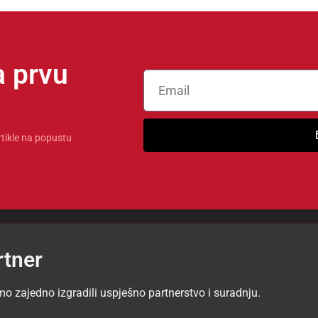
 prvu
rtikle na popustu
rtner
mo zajedno izgradili uspješno partnerstvo i suradnju.