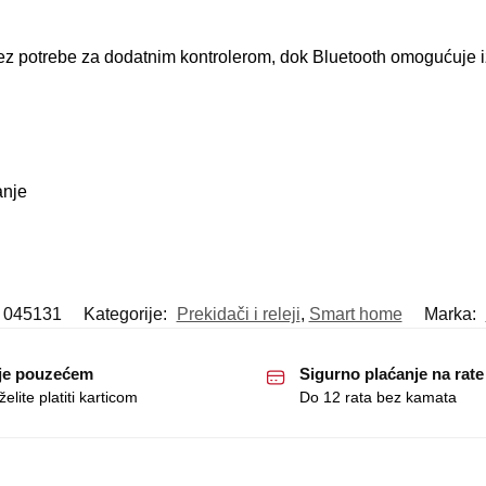
bez potrebe za dodatnim kontrolerom, dok Bluetooth omogućuje 
anje
045131
Kategorije:
Prekidači i releji
,
Smart home
Marka:
je pouzećem
Sigurno plaćanje na rate
elite platiti karticom
Do 12 rata bez kamata