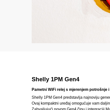
Shelly 1PM Gen4
Pametni WiFi relej s mjerenjem potrošnje 
Shelly 1PM Gen4 predstavlja najnoviju gener
Ovaj kompaktni uređaj omogućuje vam daljinsk
Zahvaljujući novom Gen4 čipu i integraciji 