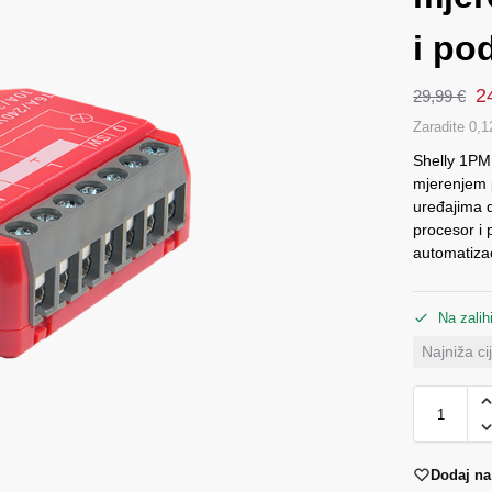
i po
2
29,99
€
Zaradite 0,1
Shelly 1PM 
mjerenjem p
uređajima d
procesor i
automatizac
Na zalih
Najniža c
Dodaj na 