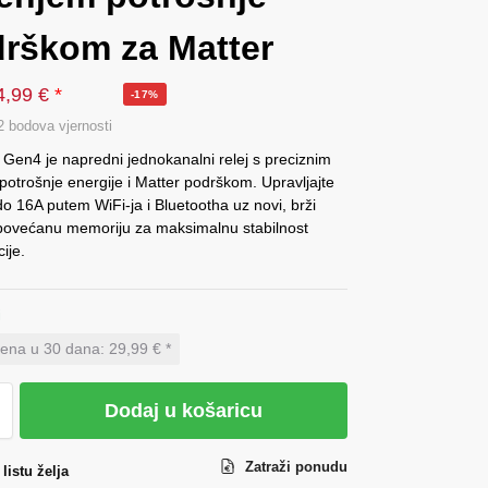
drškom za Matter
4,99
€
*
-17%
2 bodova vjernosti
Gen4 je napredni jednokanalni relej s preciznim
otrošnje energije i Matter podrškom. Upravljajte
o 16A putem WiFi-ja i Bluetootha uz novi, brži
 povećanu memoriju za maksimalnu stabilnost
ije.
i
ijena u 30 dana:
29,99 € *
Dodaj u košaricu
Zatraži ponudu
listu želja