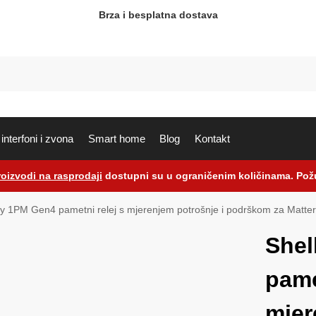
Brza i besplatna dostava
interfoni i zvona
Smart home
Blog
Kontakt
roizvodi na rasprodaji
dostupni su u ograničenim količinama. Požu
ly 1PM Gen4 pametni relej s mjerenjem potrošnje i podrškom za Matte
Shel
pame
mjer