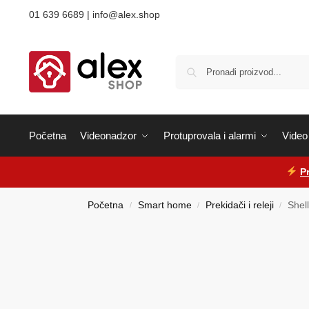
01 639 6689 | info@alex.shop
Početna
Videonadzor
Protuprovala i alarmi
Video 
P
Početna
Smart home
Prekidači i releji
Shel
/
/
/