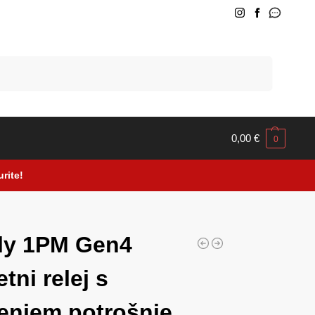
Pretraži
0,00
€
0
rite!
r
ly 1PM Gen4
tni relej s
enjem potrošnje