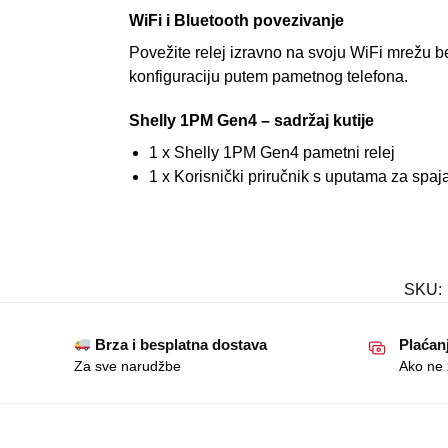
WiFi i Bluetooth povezivanje
Povežite relej izravno na svoju WiFi mrežu 
konfiguraciju putem pametnog telefona.
Shelly 1PM Gen4 – sadržaj kutije
1 x Shelly 1PM Gen4 pametni relej
1 x Korisnički priručnik s uputama za spaj
SKU:
Brza i besplatna dostava
Plaćan
Za sve narudžbe
Ako ne ž