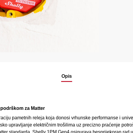
Opis
i podrškom za Matter
aciju pametnih releja koja donosi vrhunske performanse i unive
o upravljanje električnim trošilima uz precizno praćenje potr
Matter standarda, Shelly 1PM Gen4 osigurava besprijekoran rad 