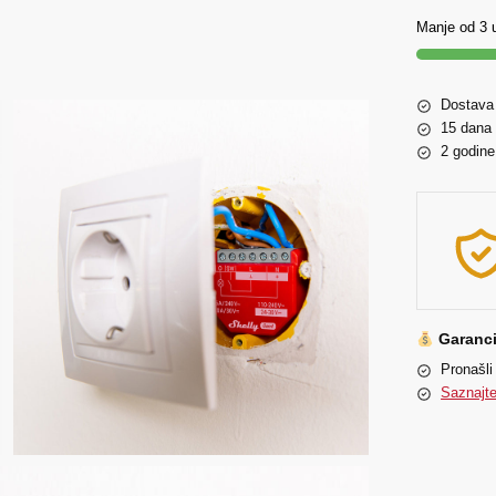
Manje od 3 u
Dostava
15 dana 
2 godine
Garancij
Pronašli 
Saznajte