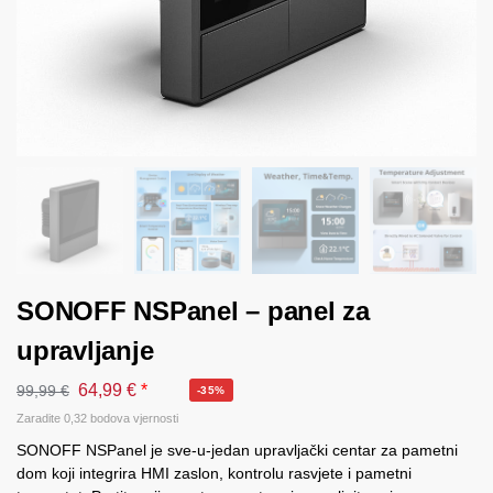
SONOFF NSPanel – panel za
upravljanje
64,99
€
*
99,99
€
-35%
Zaradite 0,32 bodova vjernosti
SONOFF NSPanel je sve-u-jedan upravljački centar za pametni
dom koji integrira HMI zaslon, kontrolu rasvjete i pametni