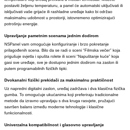
postaviti željenu temperaturu, a panel će automatski uključivati ili
isključivati vaše grijaće ili rashladne uređaje kako bi održao
maksimalnu udobnost u prostoriji, istovremeno optimizirajući
potrošnju energije.
Upravljanje pametnim scenama jednim dodirom
NSPanel vam omogućuje konfiguriranje i brzo pokretanje
prilagođenih scena. Bilo da se radi o sceni “Filmska večer” koja
prigušuje svjetla i spušta rolete ili sceni “Napuštanje kuće” koja
gasi sve uređaje, sve je dostupno jednim dodirom na zaslon ili
putem programabilnih fizičkih tipki.
Dvokanalni fizički prekidači za maksimalnu praktičnost
Uz napredni digitalni zaslon, uređaj zadržava i dva klasična fizička
gumba. To omogućuje ukućanima koji preferiraju tradicionalne
metode da izravno upravljaju s dva kruga rasvjete, pružajući
savršen balans između moderne tehnologije i klasične
funkcionalnosti.
Univerzalna kompatibilnost i glasovno upravljanje