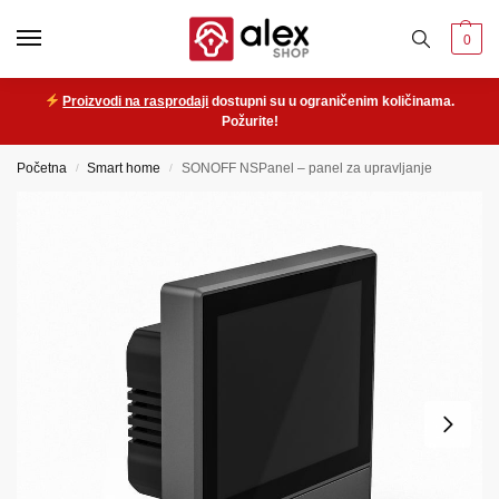
0
Proizvodi na rasprodaji
dostupni su u ograničenim količinama.
Požurite!
Početna
Smart home
SONOFF NSPanel – panel za upravljanje
/
/