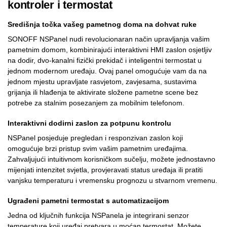
kontroler i termostat
Središnja točka vašeg pametnog doma na dohvat ruke
SONOFF NSPanel nudi revolucionaran način upravljanja vašim
pametnim domom, kombinirajući interaktivni HMI zaslon osjetljiv
na dodir, dvo-kanalni fizički prekidač i inteligentni termostat u
jednom modernom uređaju. Ovaj panel omogućuje vam da na
jednom mjestu upravljate rasvjetom, zavjesama, sustavima
grijanja ili hlađenja te aktivirate složene pametne scene bez
potrebe za stalnim posezanjem za mobilnim telefonom.
Interaktivni dodirni zaslon za potpunu kontrolu
NSPanel posjeduje pregledan i responzivan zaslon koji
omogućuje brzi pristup svim vašim pametnim uređajima.
Zahvaljujući intuitivnom korisničkom sučelju, možete jednostavno
mijenjati intenzitet svjetla, provjeravati status uređaja ili pratiti
vanjsku temperaturu i vremensku prognozu u stvarnom vremenu.
Ugrađeni pametni termostat s automatizacijom
Jedna od ključnih funkcija NSPanela je integrirani senzor
temperature koji uređaj pretvara u moćan termostat. Možete