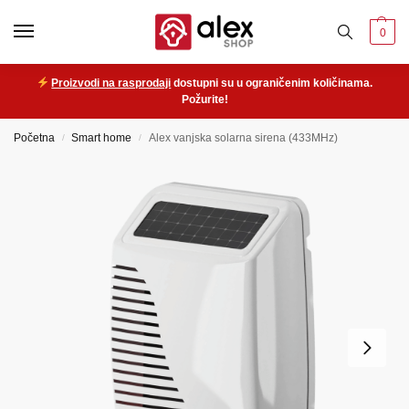
0
Proizvodi na rasprodaji
dostupni su u ograničenim količinama.
Požurite!
Početna
Smart home
Alex vanjska solarna sirena (433MHz)
/
/