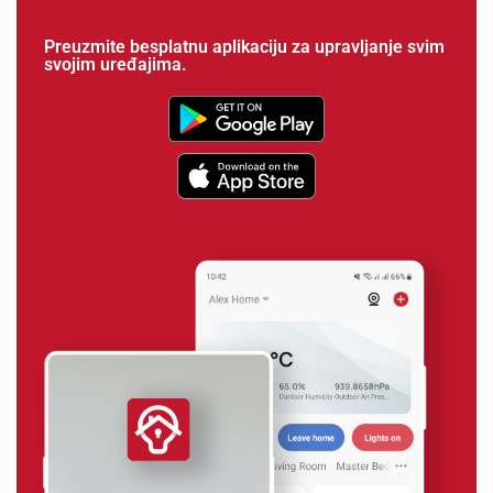
Preuzmite besplatnu aplikaciju za upravljanje svim
svojim uređajima.