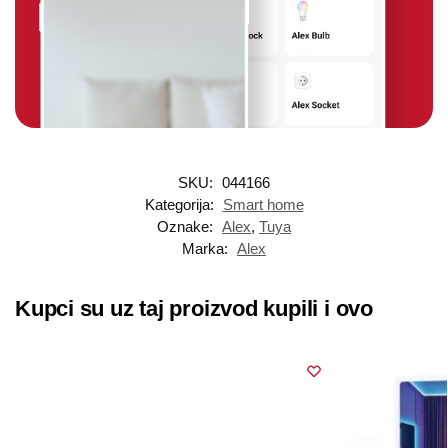
SKU:
044166
Kategorija:
Smart home
Oznake:
Alex
,
Tuya
Marka:
Alex
Kupci su uz taj proizvod kupili i ovo