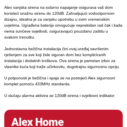
Alex vanjska sirena na solarno napajanje osigurava vaš dom
koristeći snažnu sirenu do 120dB. Zahvaljujući vodootpornom
dizajnu, idealna je za vanjsku upotrebu u svim vremenskim
uvjetima. Ugrađena baterija omogućuje neprekidan rad čak i kada
nema sunčeve svjetlosti, osiguravajući pouzdanu zaštitu u
svakom trenutku.
Jednostavna bežična instalacija čini ovaj uređaj savršenim
rješenjem za sve koji žele siguran dom bez kompliciranih
instalacija i dodatnih troškova. Ova sirena je pametan izbor za
vlasnike kuća koji traže učinkovitu, dugotrajnu sigurnosnu opciju.
U potpunosti je bežična i spaja se na postojeći Alex sigurnosni
komplet pomoću 433MHz standarda.
U slučaju alarma aktivira se 120dB sirena i svjetlosni indikator.
Alex Home