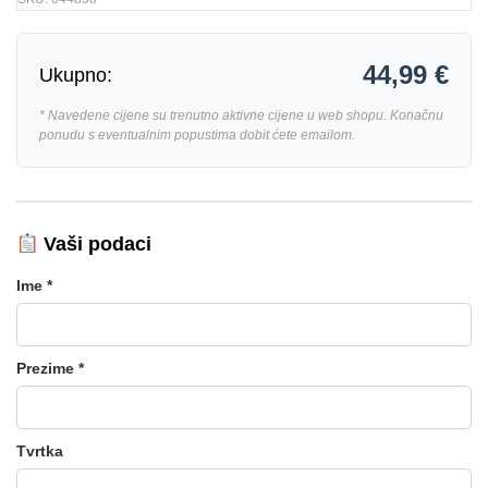
44,99 €
Ukupno:
* Navedene cijene su trenutno aktivne cijene u web shopu. Konačnu
ponudu s eventualnim popustima dobit ćete emailom.
Vaši podaci
Ime *
Prezime *
Tvrtka