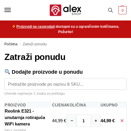
0
Proizvodi na rasprodaji
dostupni su u ograničenim količinama.
Požurite!
Početna
Zatraži ponudu
/
Zatraži ponudu
Dodajte proizvode u ponudu
Unesite najmanje 2 znaka za pretragu
PROIZVOD
CIJENA
KOLIČINA
UKUPNO
Reolink E321 -
unutarnja rotirajuća
×
44,99 €
−
+
44,99 €
WiFi kamera
SKU: 044858