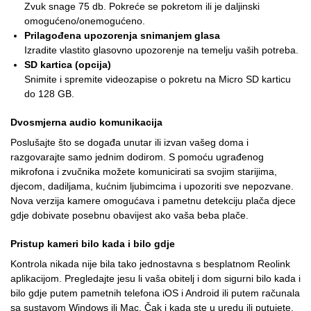
Zvuk snage 75 db. Pokreće se pokretom ili je daljinski
omogućeno/onemogućeno.
Prilagođena upozorenja snimanjem glasa
Izradite vlastito glasovno upozorenje na temelju vaših potreba.
SD kartica (opcija)
Snimite i spremite videozapise o pokretu na Micro SD karticu
do 128 GB.
Dvosmjerna audio komunikacija
Poslušajte što se događa unutar ili izvan vašeg doma i
razgovarajte samo jednim dodirom. S pomoću ugrađenog
mikrofona i zvučnika možete komunicirati sa svojim starijima,
djecom, dadiljama, kućnim ljubimcima i upozoriti sve nepozvane.
Nova verzija kamere omogućava i pametnu detekciju plača djece
gdje dobivate posebnu obavijest ako vaša beba plače.
Pristup kameri bilo kada i bilo gdje
Kontrola nikada nije bila tako jednostavna s besplatnom Reolink
aplikacijom. Pregledajte jesu li vaša obitelj i dom sigurni bilo kada i
bilo gdje putem pametnih telefona iOS i Android ili putem računala
sa sustavom Windows ili Mac. Čak i kada ste u uredu ili putujete,