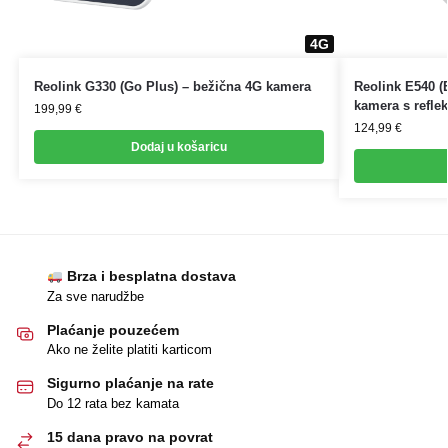
4G
4G
Reolink G330 (Go Plus) – bežična 4G kamera
Reolink E540 (E
kamera s refle
199,99
€
124,99
€
Dodaj u košaricu
Brza i besplatna dostava
Za sve narudžbe
Plaćanje pouzećem
Ako ne želite platiti karticom
Sigurno plaćanje na rate
Do 12 rata bez kamata
15 dana pravo na povrat