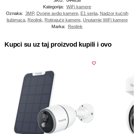
SKU:
044858
Kategorija:
WiFi kamere
Oznaka:
3MP
,
Dvojne avdio kamere
,
E1 serija
,
Nadzor kućnih
ljubimaca
,
Reolink
,
Rotirajuće kamere
,
Unutarnje WiFi kamere
Marka:
Reolink
Kupci su uz taj proizvod kupili i ovo