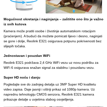
Mogućnost okretanja i naginjanja – zaštitite ono što je važno
iz svih kutova
Kamera može pratiti osobe i životinje automatskom rotacijom
(praćenjem). A budući da možete pomicati lijevo i desno, naginjati
se gore i dolje, Reolink E321 osigurava potpunu pokrivenosti bez
slijepih točaka.
Jednostavan i pouzdan WiFi
Reolink E321 podržava 2,4 GHz WiFi vezu uz novu podršku za
WiFi 6 osigurava snažan signal za stabilnu i pouzdanu vezu.
Super HD noću i danju
Pogledajte sve do zadnjeg detalja uz 3MP Super HD kvalitetu
video zapisa. Daje jasniji i oštriji prikaz od 1080p kamera. Uz
naprednu tehnologiju CMOS senzora, Reolink E321 kamera
prikazuje detalje u uvjetima slabog osvjetljenja.