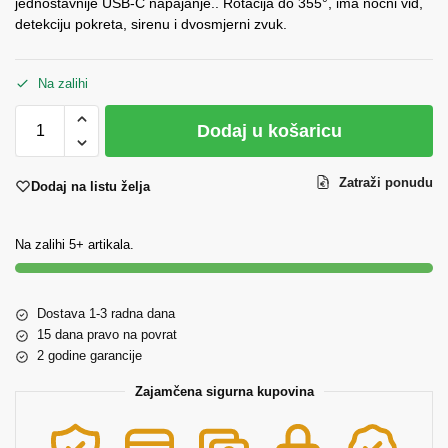
jednostavnije USB-C napajanje.. Rotacija do 355°, ima noćni vid,
detekciju pokreta, sirenu i dvosmjerni zvuk.
Na zalihi
Dodaj u košaricu
Zatraži ponudu
Dodaj na listu želja
Na zalihi 5+ artikala.
Dostava 1-3 radna dana
15 dana pravo na povrat
2 godine garancije
Zajamčena sigurna kupovina