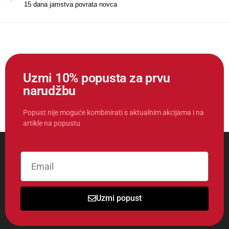
15 dana jamstva povrata novca
Uzmi 10% popusta za prvu
narudžbu
Popust nije moguće kombinirati s aktualnim akcijama i na
artikle na popustu
Uzmi popust