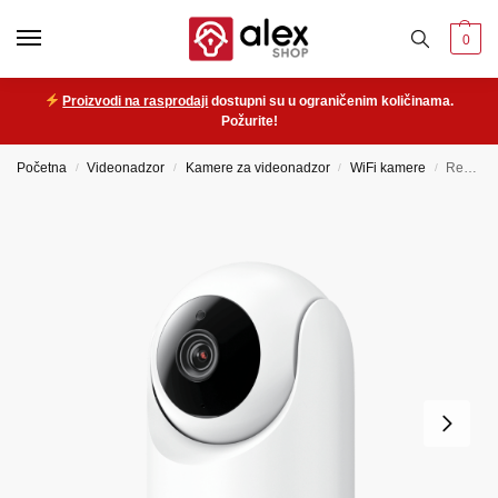
0
Proizvodi na rasprodaji
dostupni su u ograničenim količinama.
Požurite!
Početna
Videonadzor
Kamere za videonadzor
WiFi kamere
Reolink E321 – unutarnja rotirajuća WiFi kamera
/
/
/
/