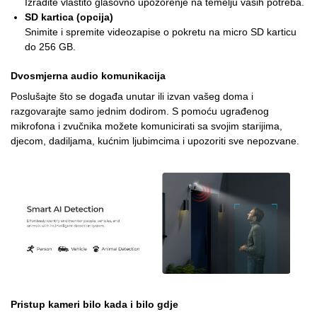
Izradite vlastito glasovno upozorenje na temelju vaših potreba.
SD kartica (opcija)
Snimite i spremite videozapise o pokretu na micro SD karticu
do 256 GB.
Dvosmjerna audio komunikacija
Poslušajte što se događa unutar ili izvan vašeg doma i
razgovarajte samo jednim dodirom. S pomoću ugrađenog
mikrofona i zvučnika možete komunicirati sa svojim starijima,
djecom, dadiljama, kućnim ljubimcima i upozoriti sve nepozvane.
Pristup kameri bilo kada i bilo gdje