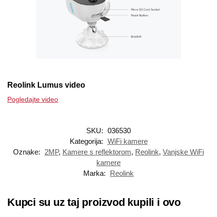
Reolink Lumus video
Pogledajte video
SKU:
036530
Kategorija:
WiFi kamere
Oznake:
2MP
,
Kamere s reflektorom
,
Reolink
,
Vanjske WiFi
kamere
Marka:
Reolink
Kupci su uz taj proizvod kupili i ovo