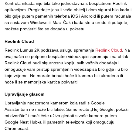
Kontrola nikada nije bila tako jednostavna s besplatnom Reolink
aplikacijom. Pregledajte jesu li vaša obitelj i dom sigurni bilo kada i
bilo gdje putem pametnih telefona iOS i Android ili putem računala
sa sustavom Windows ili Mac. Čak i kada ste u uredu ili putujete,
možete provjeriti što se događa u pokretu.
Reolink Cloud
Reolink Lumus 2K podržava uslugu spremanja
Reolink Cloud
. Na
ovaj način se potpuno besplatno videozapisi spremaju i na oblak.
Reolink Cloud nudi sigurnosnu kopiju svih važnih događaja i
omogućuje vam pristup spremljenih videozapisa bilo gdje i u bilo
koje vrijeme. Ne morate brinuti hoće li kamera biti ukradena ili
hoće li se memorijska kartica pokvariti.
Upravljanje glasom
Upravljanje nadzornom kamerom koja radi s Google
Assistantom ne može biti lakše. Samo recite „Hej Google, pokaži
mi dvorište“ i moći ćete uživo gledati s vaše kamere putem
Google Nest Hub-a ili pametnih televizora koji omogućuju
Chromecast.