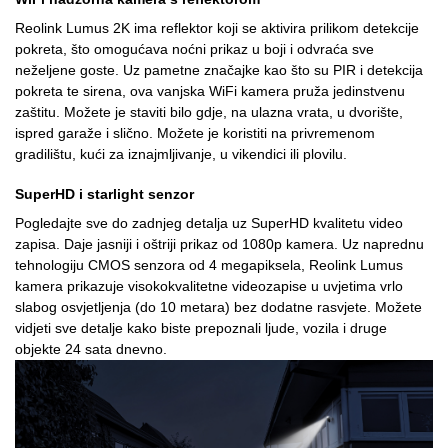
Reolink Lumus 2K ima reflektor koji se aktivira prilikom detekcije
pokreta, što omogućava noćni prikaz u boji i odvraća sve
neželjene goste. Uz pametne značajke kao što su PIR i detekcija
pokreta te sirena, ova vanjska WiFi kamera pruža jedinstvenu
zaštitu. Možete je staviti bilo gdje, na ulazna vrata, u dvorište,
ispred garaže i slično. Možete je koristiti na privremenom
gradilištu, kući za iznajmljivanje, u vikendici ili plovilu.
SuperHD i starlight senzor
Pogledajte sve do zadnjeg detalja uz SuperHD kvalitetu video
zapisa. Daje jasniji i oštriji prikaz od 1080p kamera. Uz naprednu
tehnologiju CMOS senzora od 4 megapiksela, Reolink Lumus
kamera prikazuje visokokvalitetne videozapise u uvjetima vrlo
slabog osvjetljenja (do 10 metara) bez dodatne rasvjete. Možete
vidjeti sve detalje kako biste prepoznali ljude, vozila i druge
objekte 24 sata dnevno.