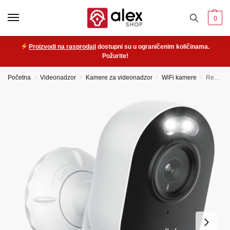
0
Proizvodi na rasprodaji
dostupni su u ograničenim količinama.
Požurite!
Početna
Videonadzor
Kamere za videonadzor
WiFi kamere
Reolink E430 (Lumus) – WiFi kamera s reflektorom
/
/
/
/