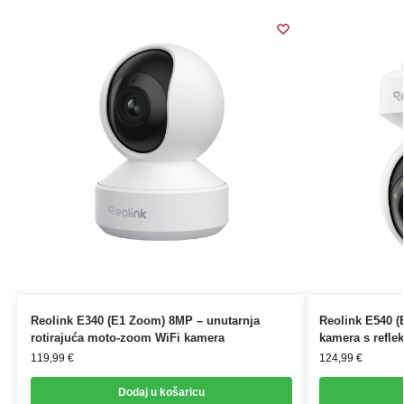
Reolink E340 (E1 Zoom) 8MP – unutarnja
Reolink E540 (E
rotirajuća moto-zoom WiFi kamera
kamera s refle
119,99
€
124,99
€
Dodaj u košaricu