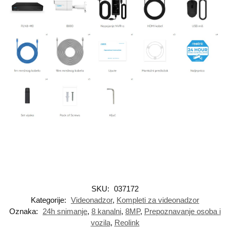
SKU:
037172
Kategorije:
Videonadzor
,
Kompleti za videonadzor
Oznaka:
24h snimanje
,
8 kanalni
,
8MP
,
Prepoznavanje osoba i
vozila
,
Reolink