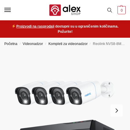
0
Proizvodi na rasprodaji
dostupni su u ograničenim količinama.
Požurite!
Početna
Videonadzor
Kompleti za videonadzor
Reolink NVS8-8MB4 (RLK8-800B4) – komplet za video nadzor 8MP
/
/
/