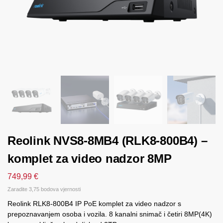
Reolink NVS8-8MB4 (RLK8-800B4) –
komplet za video nadzor 8MP
749,99
€
Zaradite 3,75 bodova vjernosti
Reolink RLK8-800B4 IP PoE komplet za video nadzor s
prepoznavanjem osoba i vozila. 8 kanalni snimač i četiri 8MP(4K)