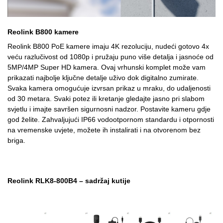
Reolink B800 kamere
Reolink B800 PoE kamere imaju 4K rezoluciju, nudeći gotovo 4x
veću razlučivost od 1080p i pružaju puno više detalja i jasnoće od
5MP/4MP Super HD kamera. Ovaj vrhunski komplet može vam
prikazati najbolje ključne detalje uživo dok digitalno zumirate.
Svaka kamera omogućuje izvrsan prikaz u mraku, do udaljenosti
od 30 metara. Svaki potez ili kretanje gledajte jasno pri slabom
svjetlu i imajte savršen sigurnosni nadzor. Postavite kameru gdje
god želite. Zahvaljujući IP66 vodootpornom standardu i otpornosti
na vremenske uvjete, možete ih instalirati i na otvorenom bez
briga.
Reolink RLK8-800B4 – sadržaj kutije