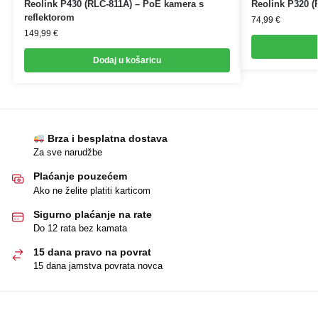
Reolink P430 (RLC-811A) – PoE kamera s
Reolink P320 
reflektorom
74,99
€
149,99
€
Dodaj u košaricu
Brza i besplatna dostava
Za sve narudžbe
Plaćanje pouzećem
Ako ne želite platiti karticom
Sigurno plaćanje na rate
Do 12 rata bez kamata
15 dana pravo na povrat
15 dana jamstva povrata novca