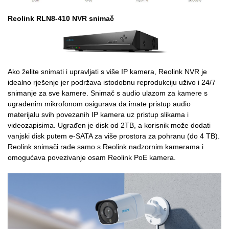
Reolink RLN8-410 NVR snimač
Ako želite snimati i upravljati s više IP kamera, Reolink NVR je
idealno rješenje jer podržava istodobnu reprodukciju uživo i 24/7
snimanje za sve kamere. Snimač s audio ulazom za kamere s
ugrađenim mikrofonom osigurava da imate pristup audio
materijalu svih povezanih IP kamera uz pristup slikama i
videozapisima. Ugrađen je disk od 2TB, a korisnik može dodati
vanjski disk putem e-SATA za više prostora za pohranu (do 4 TB).
Reolink snimači rade samo s Reolink nadzornim kamerama i
omogućava povezivanje osam Reolink PoE kamera.