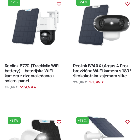
-17%
-24%
Reolink B770 (TrackMix WiFi
Reolink B740X (Argus 4 Pro) –
battery) – baterijska WiFi
brezžična Wi‑Fi kamera s 180°
kamera z dvema lečama +
širokokotnim zajemom slike
solarni panel
171,99
€
224,99
€
259,99
€
314,99
€
-31%
-19%