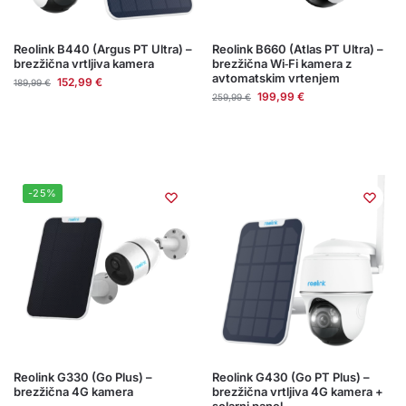
Reolink B440 (Argus PT Ultra) –
Reolink B660 (Atlas PT Ultra) –
brezžična vrtljiva kamera
brezžična Wi‑Fi kamera z
avtomatskim vrtenjem
152,99
€
189,99
€
199,99
€
259,99
€
-25%
Reolink G330 (Go Plus) –
Reolink G430 (Go PT Plus) –
brezžična 4G kamera
brezžična vrtljiva 4G kamera +