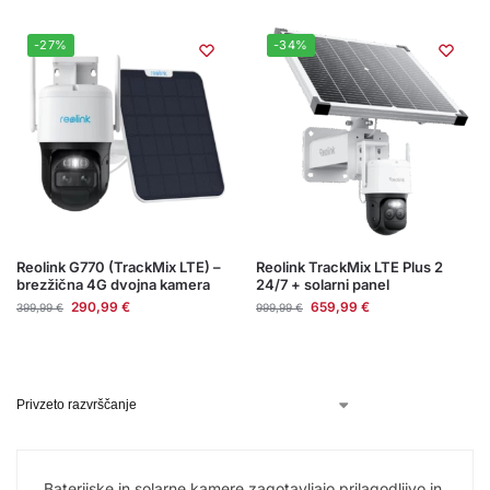
-27%
-34%
Reolink G770 (TrackMix LTE) –
Reolink TrackMix LTE Plus 2
brezžična 4G dvojna kamera
24/7 + solarni panel
290,99
€
659,99
€
399,99
€
999,99
€
Baterijske in solarne kamere zagotavljajo prilagodljivo in