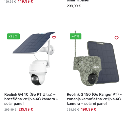
solarni panel
149,99
€
199,99
€
239,99
€
-28%
-41%
Reolink G440 (Go PT Ultra) –
Reolink G450 (Go Ranger PT) –
brezžična vrtljiva 4G kamera +
zunanja kamuflažna vrtljiva 4G
solar panel
kamera + solarni panel
215,99
€
199,99
€
299,99
€
339,99
€