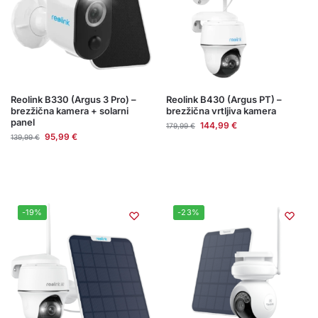
Reolink B330 (Argus 3 Pro) –
Reolink B430 (Argus PT) –
brezžična kamera + solarni
brezžična vrtljiva kamera
panel
144,99
€
179,99
€
95,99
€
139,99
€
-19%
-23%