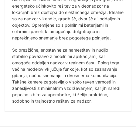
energetsko učinkovito rešitev za videonadzor na
lokacijah brez dostopa do električnega omrežja. Idealne
so za nadzor vikendic, gradbišč, dvorišč ali oddaljenih
objektov. Opremljene so s polnilnimi baterijami in
solarnimi paneli, ki omogočajo dolgotrajno in
neprekinjeno snemanje brez pogostega polnjenja.
So brezžične, enostavne za namestitev in nudijo
stabilno povezavo z mobilnimi aplikacijami, kar
omogoča oddaljen nadzor v realnem času. Poleg tega
večina modelov vključuje funkcije, kot so zaznavanje
gibanja, nočno snemanje in dvosmerna komunikacija.
Takšne kamere zagotavljajo visoko raven varnosti in
zanesljivosti z minimalnim vzdrževanjem, kar jih naredi
popolno izbiro za uporabnike, ki želijo praktično,
sodobno in trajnostno rešitev za nadzor.