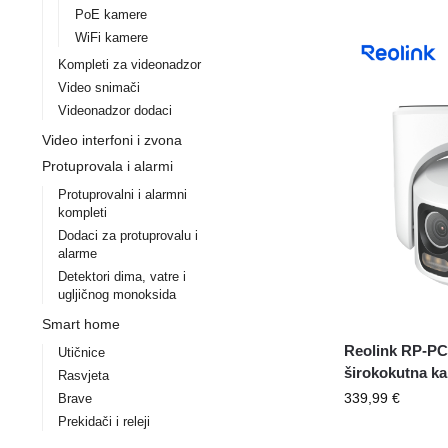
PoE kamere
WiFi kamere
Kompleti za videonadzor
Video snimači
Videonadzor dodaci
Video interfoni i zvona
Protuprovala i alarmi
Protuprovalni i alarmni
kompleti
Dodaci za protuprovalu i
alarme
Detektori dima, vatre i
ugljičnog monoksida
Smart home
Reolink RP-P
Utičnice
širokokutna ka
Rasvjeta
339,99
€
Brave
Prekidači i releji