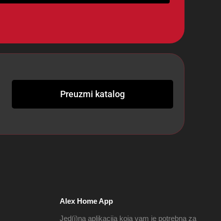
Preuzmi katalog
Alex Home App
Jed(i)na aplikacija koja vam je potrebna za