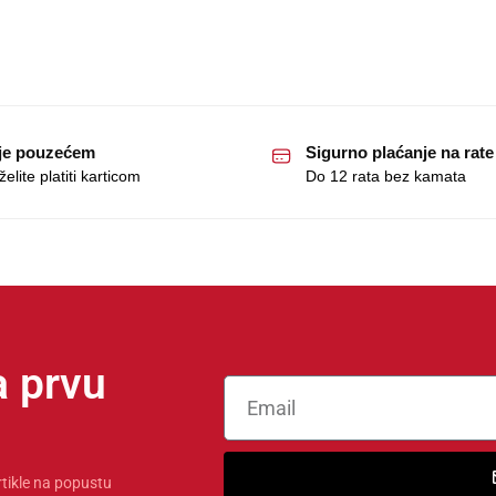
je pouzećem
Sigurno plaćanje na rate
elite platiti karticom
Do 12 rata bez kamata
 prvu
rtikle na popustu