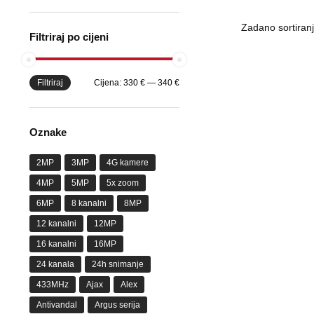
Filtriraj po cijeni
Filtriraj
Cijena:
330 €
—
340 €
Oznake
2MP
3MP
4G kamere
4MP
5MP
5x zoom
6MP
8 kanalni
8MP
12 kanalni
12MP
16 kanalni
16MP
24 kanala
24h snimanje
433MHz
Ajax
Alex
Antivandal
Argus serija