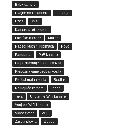
Baby kamere
Dvojne avdio kamere
E1 serija
Ezviz
IMOU
Kamere s reflektorom
Lovačke kamere
Matter
Nadzor kućnih ljubimaca
Novo
Panorama
PoE kamere
Prepoznavanje osoba i vozila
Prepoznavanje osoba i vozila
Profesionalna serija
Reolink
Rotirajuće kamere
Tedee
Tuya
Unutarnje WiFi kamere
Vanjske WiFi kamere
Video zvono
WiFi
Zaštita plovila
Zigbee