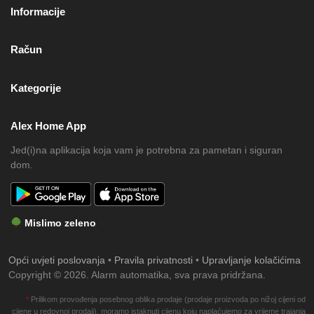
Informacije
Račun
Kategorije
Alex Home App
Jed(i)na aplikacija koja vam je potrebna za pametan i siguran
dom.
Mislimo zeleno
Opći uvjeti poslovanja
•
Pravila privatnosti
•
Upravljanje kolačićima
Copyright © 2026. Alarm automatika, sva prava pridržana.
*
Prilikom provođenja posebnog oblika prodaje (prodaje proizvoda po nižoj cijeni od
cijene u redovnoj prodaji), moramo istaknuti cijenu koju naplaćujemo za vrijeme trajanja