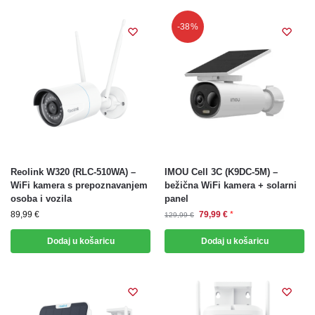
-38%
Reolink W320 (RLC-510WA) –
IMOU Cell 3C (K9DC-5M) –
WiFi kamera s prepoznavanjem
bežična WiFi kamera + solarni
osoba i vozila
panel
89,99
€
79,99
€
*
129,99
€
Dodaj u košaricu
Dodaj u košaricu