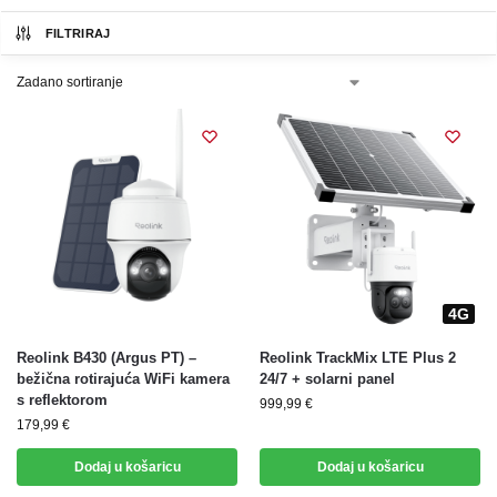
FILTRIRAJ
4G
4G
Reolink B430 (Argus PT) –
Reolink TrackMix LTE Plus 2
bežična rotirajuća WiFi kamera
24/7 + solarni panel
s reflektorom
999,99
€
179,99
€
Dodaj u košaricu
Dodaj u košaricu