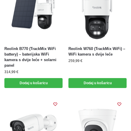
Reolink B770 (TrackMix WiFi
Reolink W760 (TrackMix WiFi) –
battery) – baterijska WiFi
WiFi kamera s dvije leće
kamera s dvije leće + solarni
259,99
€
panel
314,99
€
Dodaj u košaricu
Dodaj u košaricu